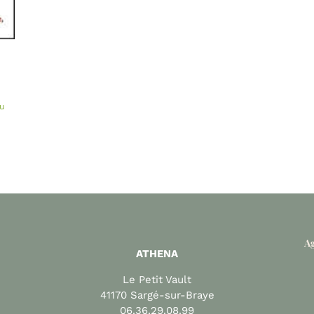
u
Ag
ATHENA
Le Petit Vault
41170 Sargé-sur-Braye
06.36.29.08.99