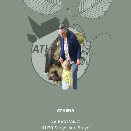
ATHENA
Le Petit Vault
41170 Sargé-sur-Braye