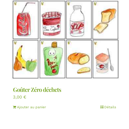
Goûter Zéro déchets
3,00
€
Ajouter au panier
Détails