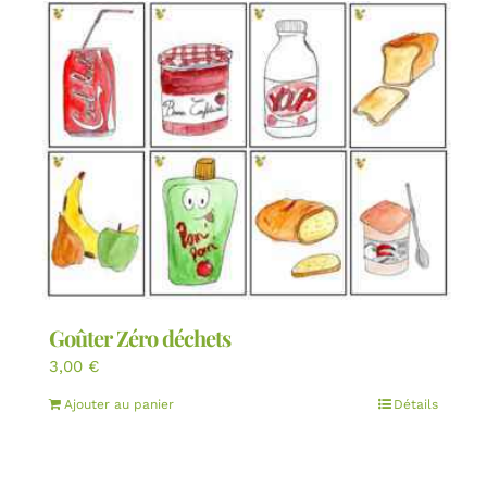
Goûter Zéro déchets
3,00
€
Ajouter au panier
Détails