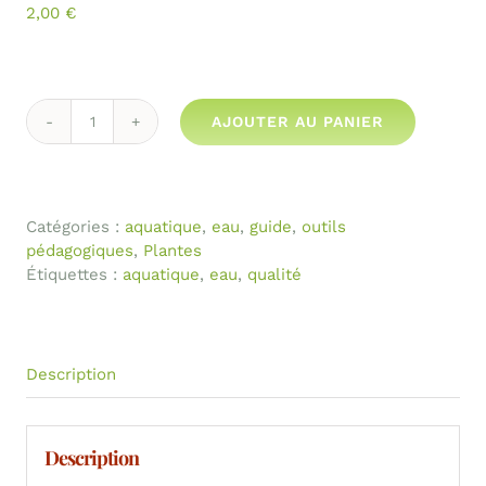
2,00
€
AJOUTER AU PANIER
quantité
de
Qualité
des
Catégories :
aquatique
,
eau
,
guide
,
outils
berges
pédagogiques
,
Plantes
Étiquettes :
aquatique
,
eau
,
qualité
Description
Description