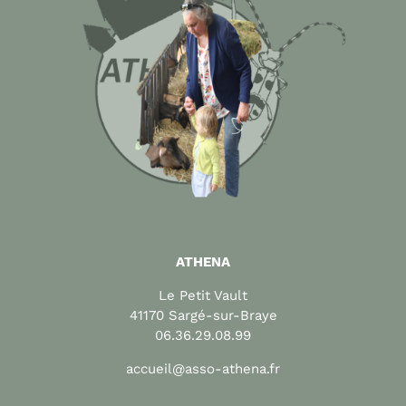
ATHENA
Le Petit Vault
41170 Sargé-sur-Braye
06.36.29.08.99
accueil@asso-athena.fr