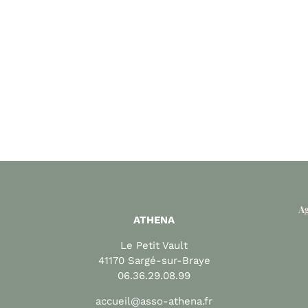
Ag
ATHENA
Le Petit Vault
41170 Sargé-sur-Braye
06.36.29.08.99
accueil@asso-athena.fr