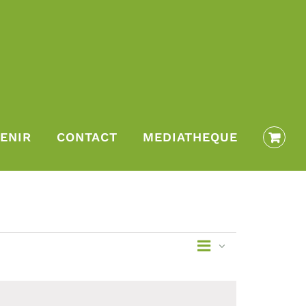
ENIR
CONTACT
MEDIATHEQUE
Navigation
Liste
Navi
de
vues
Évènement