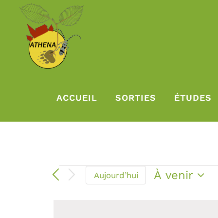
Passer
au
contenu
ACCUEIL
SORTIES
ÉTUDES
Évènem
À venir
Aujourd’hui
Sélectionn
une
date.