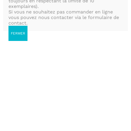
toujours en respectant la limite de 10
Conçus pour découvrir la
exemplaires).
Si vous ne souhaitez pas commander en ligne
nature
vous pouvez nous contacter via le formulaire de
contact.
FERMER
Trier par
Commande par défaut
Montrer
150 produits