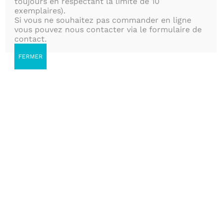
toujours en respectant la limite de 10
Conçus pour découvrir la
exemplaires).
Si vous ne souhaitez pas commander en ligne
nature
vous pouvez nous contacter via le formulaire de
contact.
FERMER
Trier par
Popularité
Montrer
50 produits