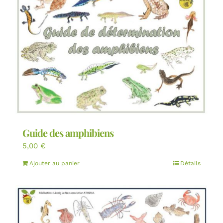
Guide des amphibiens
5,00
€
Ajouter au panier
Détails