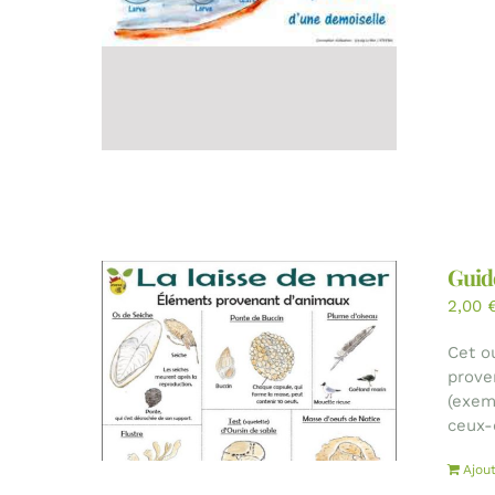
Guide
2,00
Cet o
prove
(exem
ceux-
Ajou