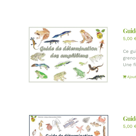
Guid
5,00
Ce gu
greno
Une f
Ajou
Guid
5,00