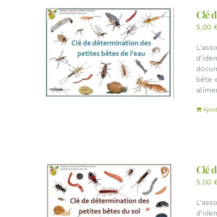
Clé d
5,00
L'ass
d'ide
docum
bête 
alime
Ajou
Clé d
5,00
L'ass
d'ide