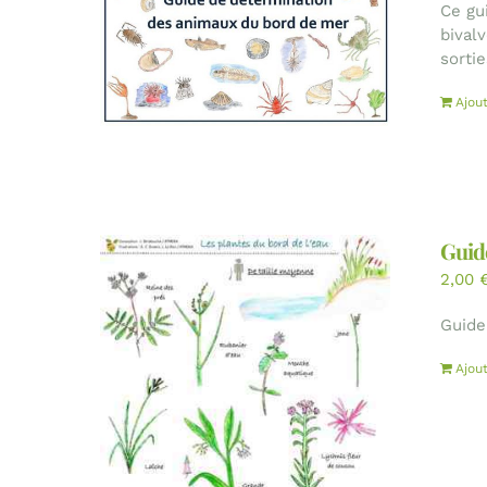
Ce gu
bival
sorti
Ajou
Guide
2,00
Guide
Ajou