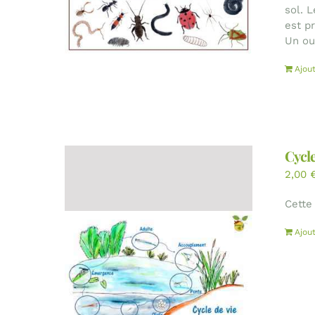
sol. 
est p
Un out
Ajou
Cycle
2,00
Cette
Ajou