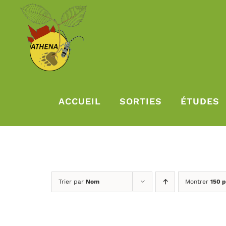
Passer
au
contenu
ACCUEIL
SORTIES
ÉTUDES
Trier par
Nom
Montrer
150 p