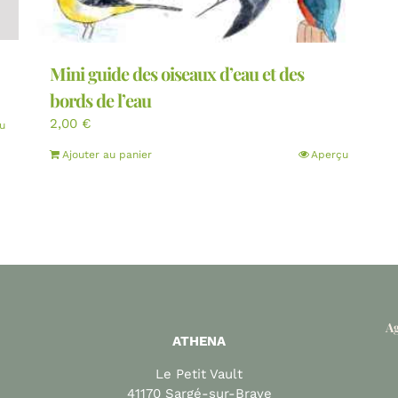
Mini guide des oiseaux d’eau et des
bords de l’eau
2,00
€
u
Ajouter au panier
Aperçu
Ag
ATHENA
Le Petit Vault
41170 Sargé-sur-Braye