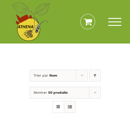
Passer
au
contenu
Trier par
Nom
Montrer
50 produits