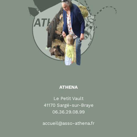
ATHENA
Le Petit Vault
41170 Sargé-sur-Braye
06.36.29.08.99
accueil@asso-athena.fr