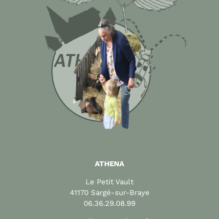
ATHENA
Le Petit Vault
41170 Sargé-sur-Braye
06.36.29.08.99