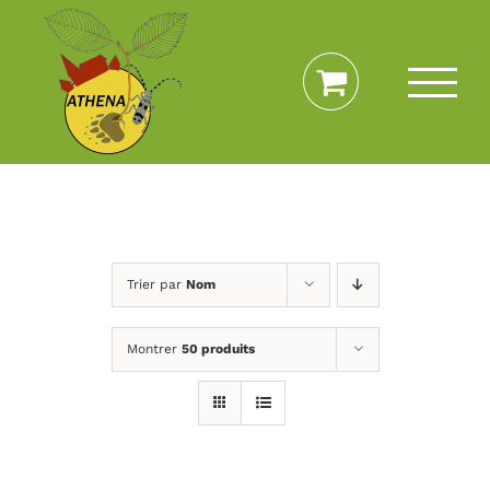
Passer
au
contenu
Trier par
Nom
Montrer
50 produits